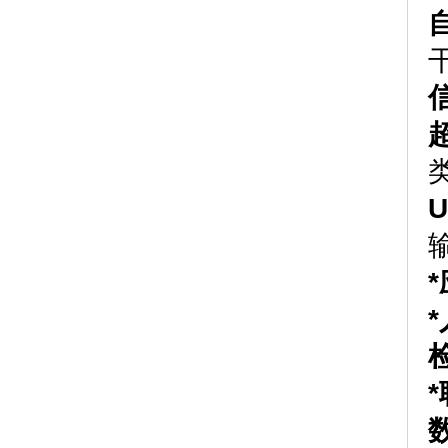
U
*
*
*